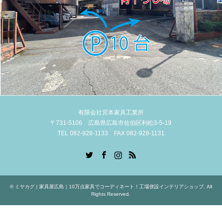
有限会社宮本家具工業所
〒731-5106 広島県広島市佐伯区利松3-5-19
TEL 082-928-1133 FAX 082-928-1131
Twitter
Facebook
Instagram
RSS
©
ミヤカグ | 家具屋広島｜10万点家具でコーディネート！工場併設インテリアショップ
. All
Rights Reserved.