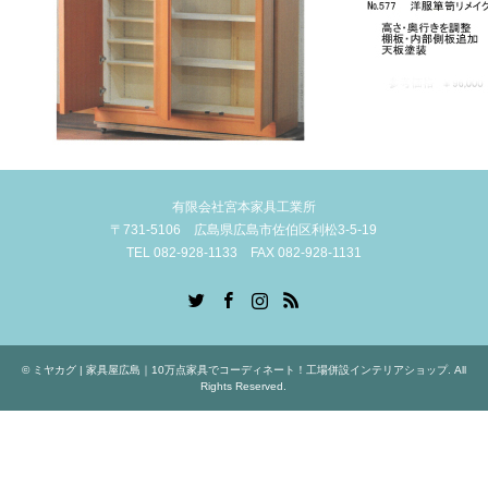
有限会社宮本家具工業所
〒731-5106 広島県広島市佐伯区利松3-5-19
TEL 082-928-1133 FAX 082-928-1131
Twitter
Facebook
Instagram
RSS
©
ミヤカグ | 家具屋広島｜10万点家具でコーディネート！工場併設インテリアショップ
. All
Rights Reserved.