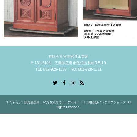
有限会社宮本家具工業所
〒731-5106 広島県広島市佐伯区利松3-5-19
TEL 082-928-1133 FAX 082-928-1131
Twitter
Facebook
Instagram
RSS
©
ミヤカグ | 家具屋広島｜10万点家具でコーディネート！工場併設インテリアショップ
. All
Rights Reserved.