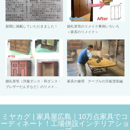
新聞に掲載していただきました！
婚礼箪笥のリメイク事例いろいろ
＜家具のリメイク＞
婚礼箪笥（洋服ダンス・和ダンス・
家具の修理 テーブルの天板塗装編
ブレザーだんすなど）のリメイ…
ミヤカグ | 家具屋広島｜10万点家具でコ
ーディネート！工場併設インテリアショ