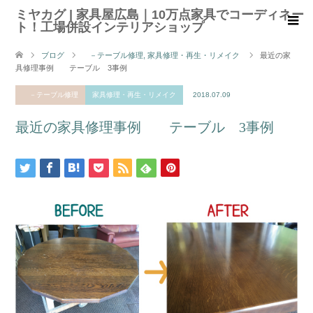
ミヤカグ | 家具屋広島｜10万点家具でコーディネー
ト！工場併設インテリアショップ
ブログ
－テーブル修理
,
家具修理・再生・リメイク
最近の家
具修理事例 テーブル 3事例
－テーブル修理
家具修理・再生・リメイク
2018.07.09
最近の家具修理事例 テーブル 3事例