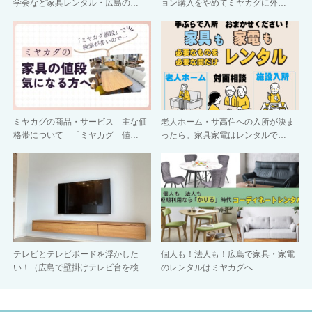
学会など家具レンタル・広島の…
ョン購入をやめてミヤカグに外…
ミヤカグの商品・サービス 主な価
老人ホーム・サ高住への入所が決ま
格帯について 「ミヤカグ 値…
ったら。家具家電はレンタルで…
テレビとテレビボードを浮かした
個人も！法人も！広島で家具・家電
い！（広島で壁掛けテレビ台を検…
のレンタルはミヤカグへ