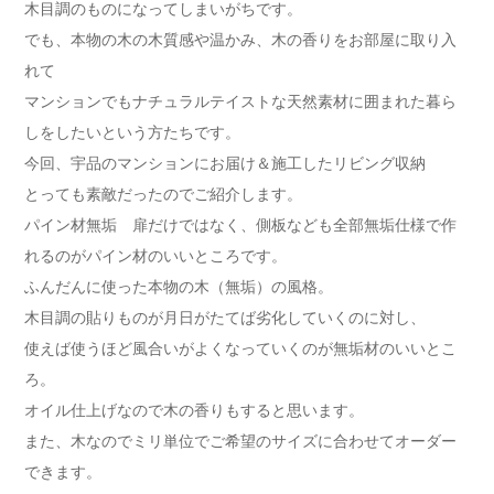
木目調のものになってしまいがちです。
でも、本物の木の木質感や温かみ、木の香りをお部屋に取り入
れて
マンションでもナチュラルテイストな天然素材に囲まれた暮ら
しをしたいという方たちです。
今回、宇品のマンションにお届け＆施工したリビング収納
とっても素敵だったのでご紹介します。
パイン材無垢 扉だけではなく、側板なども全部無垢仕様で作
れるのがパイン材のいいところです。
ふんだんに使った本物の木（無垢）の風格。
木目調の貼りものが月日がたてば劣化していくのに対し、
使えば使うほど風合いがよくなっていくのが無垢材のいいとこ
ろ。
オイル仕上げなので木の香りもすると思います。
また、木なのでミリ単位でご希望のサイズに合わせてオーダー
できます。