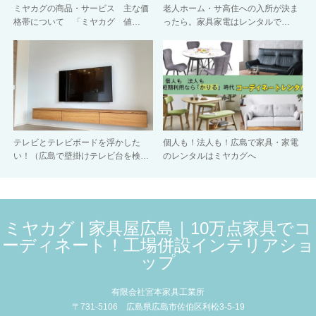
ミヤカグの商品・サービス 主な価
老人ホーム・サ高住への入所が決ま
格帯について 「ミヤカグ 値…
ったら。家具家電はレンタルで…
テレビとテレビボードを浮かした
個人も！法人も！広島で家具・家電
い！（広島で壁掛けテレビ台を検…
のレンタルはミヤカグへ
ミヤカグ | 家具屋広島｜10万点家具でコ
ーディネート！工場併設インテリアショ
ップ
有限会社宮本家具工業所
〒731-5106 広島県広島市佐伯区利松3-5-19