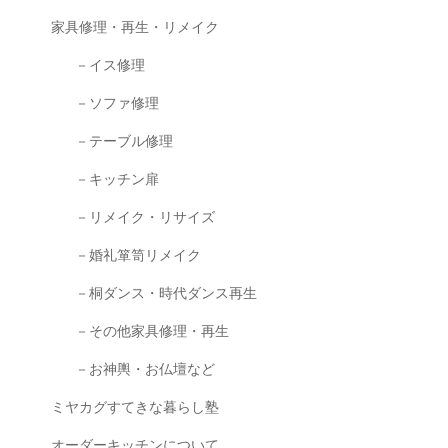
家具修理・再生・リメイク
－イス修理
－ソファ修理
－テーブル修理
－キッチン扉
－リメイク・リサイズ
－婚礼箪笥リメイク
－桐ダンス・時代ダンス再生
－その他家具修理・再生
－お神輿・お仏壇など
ミヤカグすてきな暮らし塾
オーダーキッチンについて