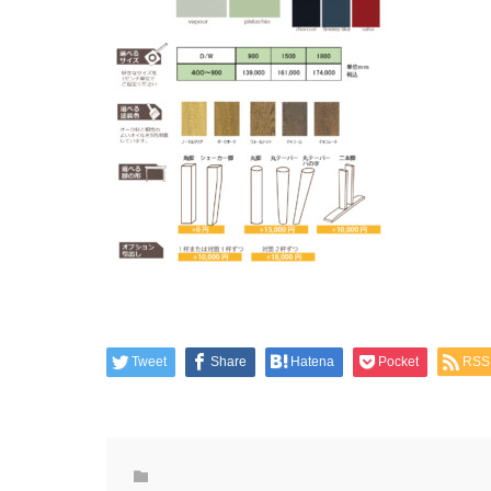
Tweet
Share
Hatena
Pocket
RSS