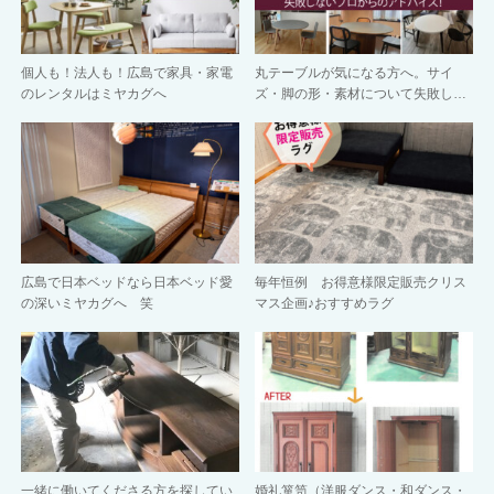
個人も！法人も！広島で家具・家電
丸テーブルが気になる方へ。サイ
のレンタルはミヤカグへ
ズ・脚の形・素材について失敗し…
広島で日本ベッドなら日本ベッド愛
毎年恒例 お得意様限定販売クリス
の深いミヤカグへ 笑
マス企画♪おすすめラグ
一緒に働いてくださる方を探してい
婚礼箪笥（洋服ダンス・和ダンス・