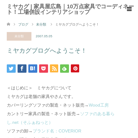
ミヤカグ | 家具屋広島｜10万点家具でコーディネー
ト！工場併設インテリアショップ
ブログ
未分類
ミヤカグブログへようこそ！
未分類
2007.05.05
ミヤカグブログへようこそ！
＜はじめに＞ ミヤカグについて
ミヤカグは老舗の家具やさんです。
カバーリングソファの製造・ネット販売→
Wood工房
カントリー家具の製造・ネット販売→
ソファのある暮ら
し.net（そふぁねっと）
ソファの卸→
ブランド名：COVERIOR