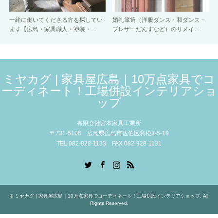
一緒に働いてくださる方を探してい
婚礼箪笥（洋服ダンス・和ダンス・
ます【広島・家具職人・塗装・…
ブレザーだんすなど）のリメイ…
ミヤカグ | 家具屋広島｜10万点家具でコ
ーディネート！工場併設インテリアショ
ップ
有限会社宮本家具工業所
〒731-5106 広島県広島市佐伯区利松3-5-19
TEL 082-928-1133 FAX 082-928-1131
Twitter
Facebook
Instagram
RSS
©
ミヤカグ | 家具屋広島｜10万点家具でコーディネート！工場併設インテリアショップ
. All
Rights Reserved.