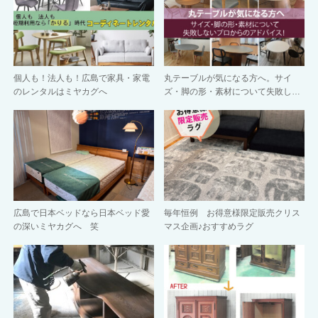
個人も！法人も！広島で家具・家電
丸テーブルが気になる方へ。サイ
のレンタルはミヤカグへ
ズ・脚の形・素材について失敗し…
広島で日本ベッドなら日本ベッド愛
毎年恒例 お得意様限定販売クリス
の深いミヤカグへ 笑
マス企画♪おすすめラグ