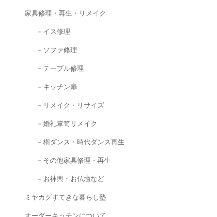
家具修理・再生・リメイク
－イス修理
－ソファ修理
－テーブル修理
－キッチン扉
－リメイク・リサイズ
－婚礼箪笥リメイク
－桐ダンス・時代ダンス再生
－その他家具修理・再生
－お神輿・お仏壇など
ミヤカグすてきな暮らし塾
オーダーキッチンについて