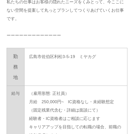
私たちの仕事はお客様の隠れたニーズをくみとって、今ここに
ない空間を提案して丸っとプランしてつくりあげていくお仕事
です。
ーーーーーーーーーーーーー
勤
広島市佐伯区利松3-5-19 ミヤカグ
務
地
給与
（雇用形態: 正社員）
月給 250,000円~ IC資格なし・未経験想定
（固定残業代含む・詳細は面談にて）
経験者・IC資格者はご相談に応じます
キャリアアップを目指しての転職の場合、前職の