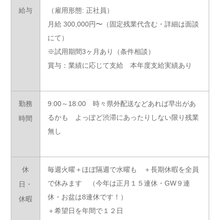
給与
（雇用形態: 正社員）
月給 300,000円〜（固定残業代含む・詳細は面談
にて）
※試用期間3ヶ月あり（条件相談）
賞与：業績に応じて支給 本年度支給実績あり
勤務
9:00～18:00 時々県外配送などあれば早出があ
るかも よっぽど渋滞にあったりしない限り残業
時間
無し
休
毎週火曜＋ほぼ隔週で水曜も ＋長期休暇を全員
で休みます （今年は正月１５連休・GW９連
日・
休・お盆は8連休です！）
休暇
＋希望日を年間で１２日