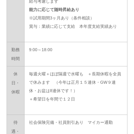
給与考慮します
能力に応じて随時昇給あり
※試用期間3ヶ月あり（条件相談）
賞与：業績に応じて支給 本年度支給実績あり
勤務
9:00～18:00
時間
休
毎週火曜＋ほぼ隔週で水曜も ＋長期休暇を全員
で休みます （今年は正月１５連休・GW９連
日・
休・お盆は8連休です！）
休暇
＋希望日を年間で１２日
待
社会保険完備・社員割引あり マイカー通勤
遇・