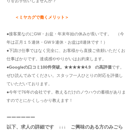
りをお手伝いしませんか？
＜ミヤカグで働くメリット＞
●接客業なのにGW・お盆・年末年始の休みが長いです。 （今
年は正月１５連休・GW９連休・お盆は8連休です！）
●下請け仕事ではなく完全に、お客様から直接ご依頼いただくお
仕事ばかりです。達成感ややりがいはお約束します。
●
Googleの口コミ100件突破。★★★★★4.9 の高評価
です。
ぜひ読んでみてください。スタッフ一人ひとりの対応を評価し
ていただいております。
●今年で76年の会社です。教えるだけのノウハウの蓄積がありま
すのでとにかくしっかり教えます！
ーーーーーー
以下、求人の詳細です ↓↓↓ ご興味のある方のみごら