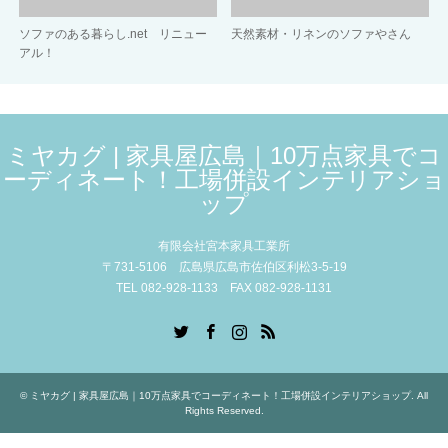
ソファのある暮らし.net リニュー
天然素材・リネンのソファやさん
アル！
ミヤカグ | 家具屋広島｜10万点家具でコ
ーディネート！工場併設インテリアショ
ップ
有限会社宮本家具工業所
〒731-5106 広島県広島市佐伯区利松3-5-19
TEL 082-928-1133 FAX 082-928-1131
Twitter
Facebook
Instagram
RSS
©
ミヤカグ | 家具屋広島｜10万点家具でコーディネート！工場併設インテリアショップ
. All
Rights Reserved.