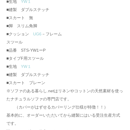
■生地
YW１
■縫製 ダブルステッチ
■スカート 無
■脚 スリム角脚
■クッション
UG6
－フレーム
スツール
■品番 STS-YW1ーP
■タイプF用スツール
■生地
YW１
■縫製 ダブルステッチ
■スカート プレーン
※ソファのある暮らし.netはリネンやコットンの天然素材を使っ
たナチュラルソファの専門店です。
（カバーがはずせるカバーリング仕様が特徴！！）
基本的に、オーダーいただいてから縫製にはいる受注生産方式
です。