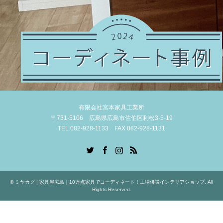
有限会社宮本家具工業所
〒731-5106 広島県広島市佐伯区利松3-5-19
TEL 082-928-1133 FAX 082-928-1131
Twitter
Facebook
Instagram
RSS
©
ミヤカグ | 家具屋広島｜10万点家具でコーディネート！工場併設インテリアショップ
. All
Rights Reserved.