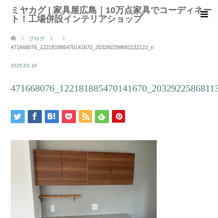
ミヤカグ | 家具屋広島｜10万点家具でコーディネー
ト！工場併設インテリアショップ
ブログ
471668076_122181885470141670_203292258681132122_n
2025.01.10
471668076_122181885470141670_2032922586811