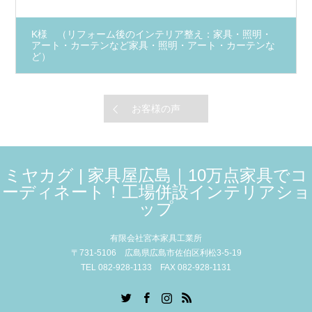
K様 （リフォーム後のインテリア整え：家具・照明・
アート・カーテンなど家具・照明・アート・カーテンな
ど）
お客様の声
ミヤカグ | 家具屋広島｜10万点家具でコ
ーディネート！工場併設インテリアショ
ップ
有限会社宮本家具工業所
〒731-5106 広島県広島市佐伯区利松3-5-19
TEL 082-928-1133 FAX 082-928-1131
Twitter
Facebook
Instagram
RSS