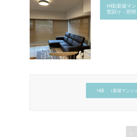
H様
(新築マ
窓回り・照明
H様 （新築マンシ