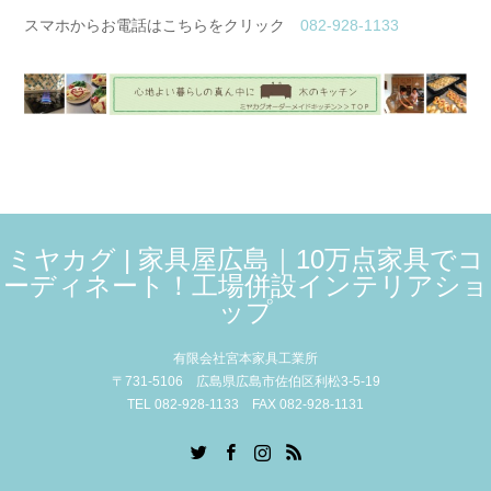
スマホからお電話はこちらをクリック
082-928-1133
ミヤカグ | 家具屋広島｜10万点家具でコ
ーディネート！工場併設インテリアショ
ップ
有限会社宮本家具工業所
〒731-5106 広島県広島市佐伯区利松3-5-19
TEL 082-928-1133 FAX 082-928-1131
Twitter
Facebook
Instagram
RSS