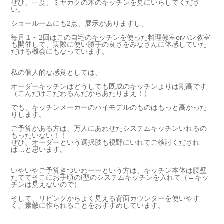
ぜひ、一度、ミヤカグの木のキッチンを見にいらしてくださ
い。
ショールームにも2点、展示がありますし、
毎月１～2回はこの自宅のキッチンを使った料理教室orパン教室
も開催して、実際に使い勝手の良さをみなさんに体感していた
だける機会にもなっています。
私の個人的な感覚としては、
オーダーキッチンはどうしても既成のキッチンよりは割高です
（こんだけこだわるんだからあたりまえ！）
でも、キッチンメーカーのハイモデルのものはもっと高かった
りします。
ご予算がある方は、万人にあわせたシステムキッチンいれるの
もったいない！！
ぜひ、オーダーという選択肢も視野にいれてご検討くだされ
ば…と思います。
いやいやご予算きついわーーという方は、キッチン本体は腰壁
たててそこにお手頃のI型のシステムキッチンを入れて（←キッ
チンは見えないので）
そして、リビングからよく見える背面カウンターを使いやす
く、素敵に作られることをおすすめしています。