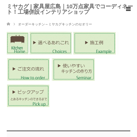
ミヤカグ | 家具屋広島｜10万点家具でコーディネー
ト！工場併設インテリアショップ
オーダーキッチン～ミヤカグキッチンのセオリー