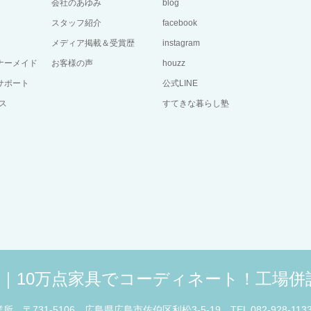
会社のあゆみ
blog
スタッフ紹介
facebook
メディア掲載＆受賞歴
instagram
ーナーメイド
お客様の声
houzz
サポート
公式LINE
ス
すてきな暮らし塾
広島｜10万点家具でコーディネート！工場
業所
〒731-5106 広島県広島市佐伯区利松3-5-19
TEL 082-928-113