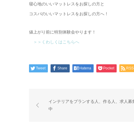
寝心地のいいマットレスをお探しの方と
コスパのいいマットレスをお探しの方へ！
値上がり前に特別体験会やります！
＞＞くわしくはこちらへ
Tweet
Share
Hatena
Pocket
RSS
インテリアをプランする人、作る人、求人募
中