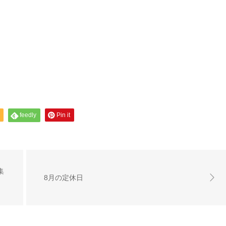
feedly
Pin it
集
8月の定休日