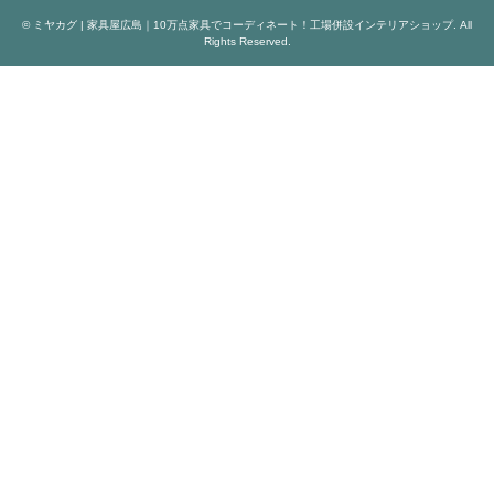
©
ミヤカグ | 家具屋広島｜10万点家具でコーディネート！工場併設インテリアショップ
. All
Rights Reserved.