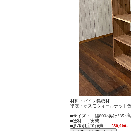
材料：パイン集成材
塗装：オスモウォールナット
■サイズ： 幅800×奥行385×高
■送料： 実費
■参考別注製作費：
\
50,000-