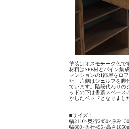
塗装はオスモチーク色で
材料はSPF材とパイン集
マンションの1部屋をロ
た。片側はシェルフを脚
ています。階段代わりの
ッドの下は書斎スペース
かしたベッドとなりまし
■サイズ：
幅2110×奥行2450×厚み1
幅800×奥行495×高さ10