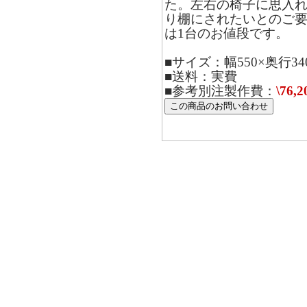
た。左右の椅子に思入
り棚にされたいとのご
は1台のお値段です。
■サイズ：幅550×奥行34
■送料：実費
■参考別注製作費：
\76,2