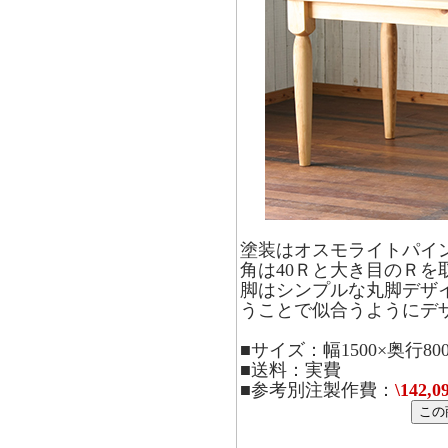
塗装はオスモライトパイ
角は40Ｒと大き目のＲを
脚はシンプルな丸脚デザ
うことで似合うようにデ
■サイズ：幅1500×奥行800
■送料：実費
■参考別注製作費：
\142,0