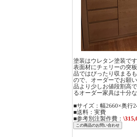
塗装はウレタン塗装で
表面材にチェリーの突
品ではぴったり収まる
ので、オーダーでお願
品より少しお値段割高
るオーダー家具は十分
■サイズ：幅2660×奥行24
■送料：実費
■参考別注製作費：
\315,