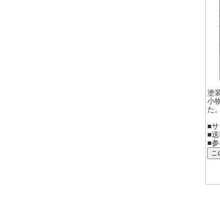
塗
小
た
■サ
■
■