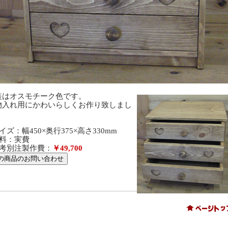
装はオスモチーク色です。
物入れ用にかわいらしくお作り致しまし
。
イズ：幅450×奥行375×高さ330mm
送料：実費
参考別注製作費：
￥49,700