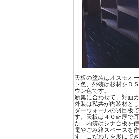
天板の塗装はオスモオ
ト色、外装は杉材をＤ
ウン色です。
新築に合わせて、対面
外装は私共が内装材と
ダーウォールの羽目板
す。天板は４０㎜厚で
た。内装はシナ合板を
電やごみ箱スペースを
す。こだわりを形にで