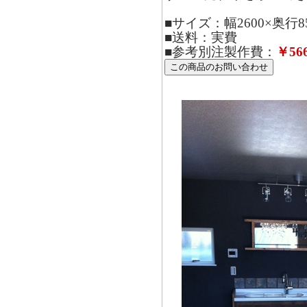
■サイズ：幅2600×奥行8
■送料：実費
■参考別注製作費：
￥566