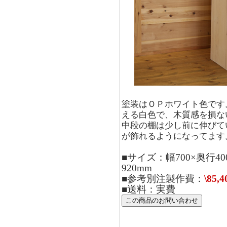
塗装はＯＰホワイト色です
える白色で、木質感を損な
中段の棚は少し前に伸びて
が飾れるようになってます
■サイズ：幅700×奥行40
920mm
■参考別注製作費：
\85,4
■送料：実費