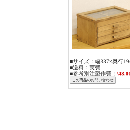
■サイズ：幅337×奥行19
■送料：実費
■参考別注製作費：
\48,0