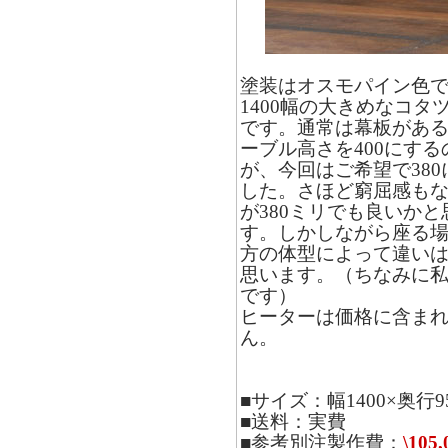
塗装はオスモパイン色
1400幅の大きめなコタ
です。通常は幕板があ
ーブル高さを400にする
が、今回はご希望で380
した。さほど窮屈感も
が380ミリでも良いかと
す。しかしながら座る
方の体型によって違い
思います。（ちなみに
です）
ヒーターは価格に含ま
ん。
■サイズ：幅1400×奥行95
■送料：実費
■参考別注製作費：
\105,