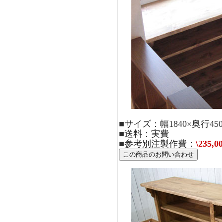
■サイズ：幅1840×奥行450
■送料：実費
■参考別注製作費：
\235,0